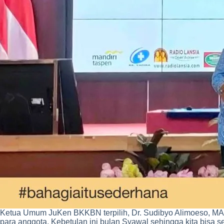
Ketua Umum JuKen BKKBN terpilih, Dr. Sudibyo Alimoeso, MA.
para anggota. Kebetulan ini bulan Syawal sehingga kita bisa s