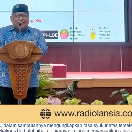
, dalam sambutannya mengungkapkan rasa syukur atas terselen
ekaligus berhalal bihalal,” ujarnya. Ia juga menyampaikan apre