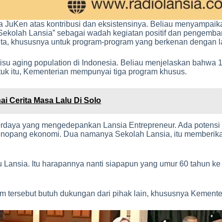
 JuKen atas kontribusi dan eksistensinya. Beliau menyampaik
ekolah Lansia” sebagai wadah kegiatan positif dan pengembang
ta, khususnya untuk program-program yang berkenan dengan lan
 isu aging population di Indonesia. Beliau menjelaskan bahwa
ntuk itu, Kementerian mempunyai tiga program khusus.
i Cerita Masa Lalu Di Solo
berdaya yang mengedepankan Lansia Entrepreneur. Ada potensi 
opang ekonomi. Dua namanya Sekolah Lansia, itu memberikan akt
ansia. Itu harapannya nanti siapapun yang umur 60 tahun ke atas
 tersebut butuh dukungan dari pihak lain, khususnya Kementer