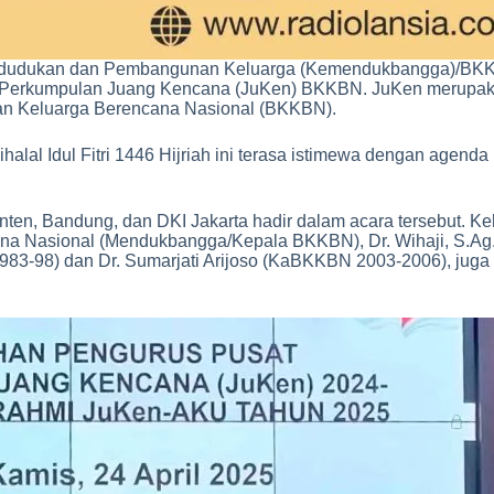
pendudukan dan Pembangunan Keluarga (Kemendukbangga)/BKK
eh Perkumpulan Juang Kencana (JuKen) BKKBN. JuKen merupakan
an Keluarga Berencana Nasional (BKKBN).
alal Idul Fitri 1446 Hijriah ini terasa istimewa dengan agen
Banten, Bandung, dan DKI Jakarta hadir dalam acara tersebut
Nasional (Mendukbangga/Kepala BKKBN), Dr. Wihaji, S.Ag., M
983-98) dan Dr. Sumarjati Arijoso (KaBKKBN 2003-2006), jug