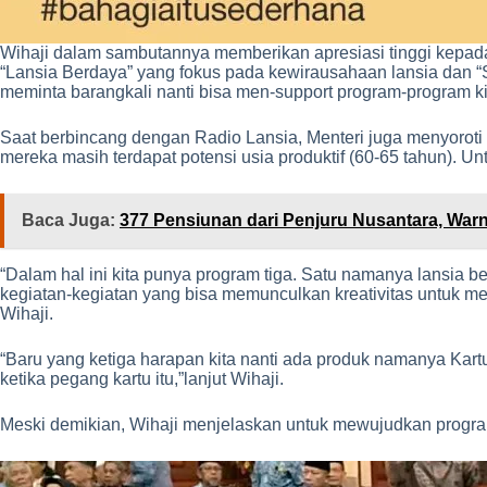
Wihaji dalam sambutannya memberikan apresiasi tinggi kepada
“Lansia Berdaya” yang fokus pada kewirausahaan lansia dan “S
meminta barangkali nanti bisa men-support program-program ki
Saat berbincang dengan Radio Lansia, Menteri juga menyoroti
mereka masih terdapat potensi usia produktif (60-65 tahun). U
Baca Juga:
377 Pensiunan dari Penjuru Nusantara, Warna
“Dalam hal ini kita punya program tiga. Satu namanya lansia 
kegiatan-kegiatan yang bisa memunculkan kreativitas untuk men
Wihaji.
“Baru yang ketiga harapan kita nanti ada produk namanya Kartu L
ketika pegang kartu itu,”lanjut Wihaji.
Meski demikian, Wihaji menjelaskan untuk mewujudkan program