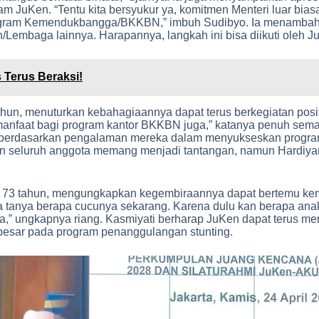
 JuKen. “Tentu kita bersyukur ya, komitmen Menteri luar b
gram Kemendukbangga/BKKBN,” imbuh Sudibyo. Ia menambahka
Lembaga lainnya. Harapannya, langkah ini bisa diikuti oleh J
 Terus Beraksi!
n, menuturkan kebahagiaannya dapat terus berkegiatan positi
anfaat bagi program kantor BKKBN juga,” katanya penuh semang
an berdasarkan pengalaman mereka dalam menyukseskan progra
seluruh anggota memang menjadi tantangan, namun Hardiyanto
 73 tahun, mengungkapkan kegembiraannya dapat bertemu kemb
bisa tanya berapa cucunya sekarang. Karena dulu kan berapa an
da,” ungkapnya riang. Kasmiyati berharap JuKen dapat terus m
besar pada program penanggulangan stunting.