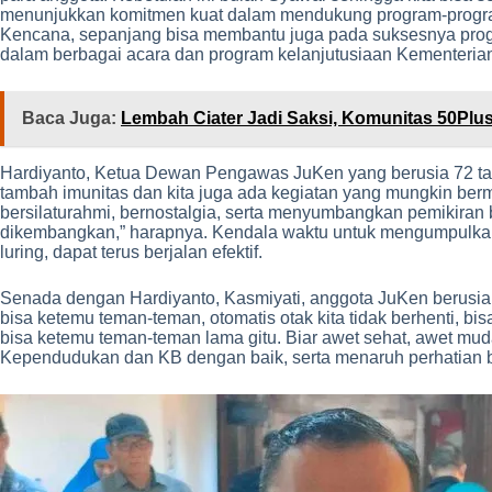
menunjukkan komitmen kuat dalam mendukung program-program
Kencana, sepanjang bisa membantu juga pada suksesnya pro
dalam berbagai acara dan program kelanjutusiaan Kementerian/
Baca Juga:
Lembah Ciater Jadi Saksi, Komunitas 50Plus
Hardiyanto, Ketua Dewan Pengawas JuKen yang berusia 72 tahu
tambah imunitas dan kita juga ada kegiatan yang mungkin berm
bersilaturahmi, bernostalgia, serta menyumbangkan pemikir
dikembangkan,” harapnya. Kendala waktu untuk mengumpulkan 
luring, dapat terus berjalan efektif.
Senada dengan Hardiyanto, Kasmiyati, anggota JuKen berusia
bisa ketemu teman-teman, otomatis otak kita tidak berhenti, 
bisa ketemu teman-teman lama gitu. Biar awet sehat, awet mu
Kependudukan dan KB dengan baik, serta menaruh perhatian 