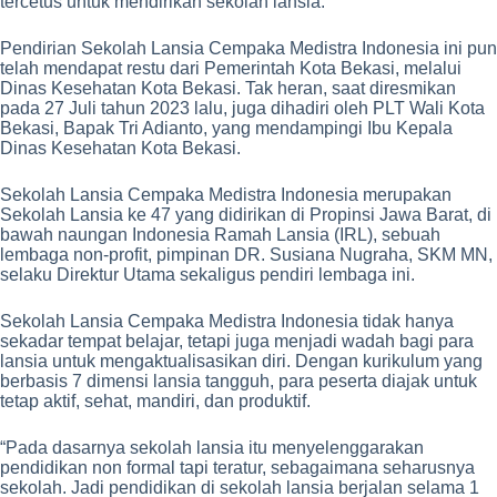
tercetus untuk mendirikan sekolah lansia.
Pendirian Sekolah Lansia Cempaka Medistra Indonesia ini pun
telah mendapat restu dari Pemerintah Kota Bekasi, melalui
Dinas Kesehatan Kota Bekasi. Tak heran, saat diresmikan
pada 27 Juli tahun 2023 lalu, juga dihadiri oleh PLT Wali Kota
Bekasi, Bapak Tri Adianto, yang mendampingi Ibu Kepala
Dinas Kesehatan Kota Bekasi.
Sekolah Lansia Cempaka Medistra Indonesia merupakan
Sekolah Lansia ke 47 yang didirikan di Propinsi Jawa Barat, di
bawah naungan Indonesia Ramah Lansia (IRL), sebuah
lembaga non-profit, pimpinan DR. Susiana Nugraha, SKM MN,
selaku Direktur Utama sekaligus pendiri lembaga ini.
Sekolah Lansia Cempaka Medistra Indonesia tidak hanya
sekadar tempat belajar, tetapi juga menjadi wadah bagi para
lansia untuk mengaktualisasikan diri. Dengan kurikulum yang
berbasis 7 dimensi lansia tangguh, para peserta diajak untuk
tetap aktif, sehat, mandiri, dan produktif.
“Pada dasarnya sekolah lansia itu menyelenggarakan
pendidikan non formal tapi teratur, sebagaimana seharusnya
sekolah. Jadi pendidikan di sekolah lansia berjalan selama 1