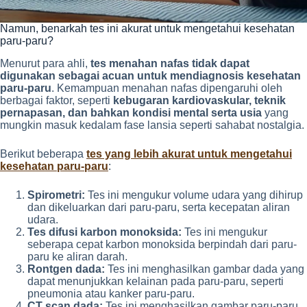
Namun, benarkah tes ini akurat untuk mengetahui kesehatan
paru-paru?
Menurut para ahli,
tes menahan nafas tidak dapat
digunakan sebagai acuan untuk mendiagnosis kesehatan
paru-paru
. Kemampuan menahan nafas dipengaruhi oleh
berbagai faktor, seperti
kebugaran kardiovaskular, teknik
pernapasan, dan bahkan kondisi mental serta usia
yang
mungkin masuk kedalam fase lansia seperti sahabat nostalgia.
Berikut beberapa
tes yang lebih akurat untuk mengetahui
kesehatan paru-paru
:
Spirometri:
Tes ini mengukur volume udara yang dihirup
dan dikeluarkan dari paru-paru, serta kecepatan aliran
udara.
Tes difusi karbon monoksida:
Tes ini mengukur
seberapa cepat karbon monoksida berpindah dari paru-
paru ke aliran darah.
Rontgen dada:
Tes ini menghasilkan gambar dada yang
dapat menunjukkan kelainan pada paru-paru, seperti
pneumonia atau kanker paru-paru.
CT scan dada:
Tes ini menghasilkan gambar paru-paru