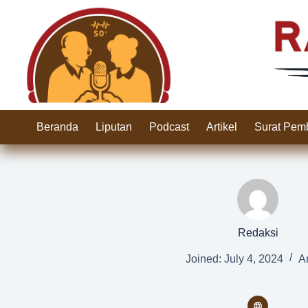
Skip
to
content
Beranda
Liputan
Podcast
Artikel
Surat Pem
Redaksi
Joined: July 4, 2024
Ar