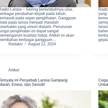
Radio Lansia – Seiring bertambahnya usia,
Radio
berbagai perubahan terjadi pada tubuh,
yang 
termasuk pada organ penglihatan. Gangguan
kemam
mata pada lansia menjadi masalah
serin
kesehatan yang umum dialami. Penurunan
lansi
fungsi penglihatan ini dapat sangat
bahw
memengaruhi kualitas hidup. Artikel ini akan
berba
membahas berbagai gangguan…
geja
Redaksi
August 12, 2024
Artikel
Ternyata ini Penyebab Lansia Gampang
Cega
Marah, Emosi, dan Sensitif
Untu