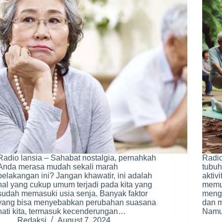
Radio lansia – Sahabat nostalgia, pernahkah
Radio
Anda merasa mudah sekali marah
tubuh
belakangan ini? Jangan khawatir, ini adalah
aktiv
hal yang cukup umum terjadi pada kita yang
memun
sudah memasuki usia senja. Banyak faktor
mengi
yang bisa menyebabkan perubahan suasana
dan m
hati kita, termasuk kecenderungan…
Namu
Redaksi
August 7, 2024