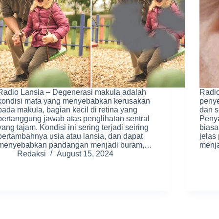
Radio Lansia – Degenerasi makula adalah
Radio
kondisi mata yang menyebabkan kerusakan
penye
pada makula, bagian kecil di retina yang
dan s
bertanggung jawab atas penglihatan sentral
Penya
yang tajam. Kondisi ini sering terjadi seiring
biasa
bertambahnya usia atau lansia, dan dapat
jelas
menyebabkan pandangan menjadi buram,…
menja
Redaksi
August 15, 2024