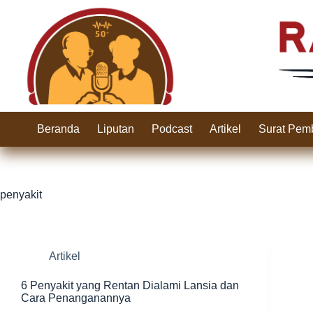
Skip
to
content
Beranda
Liputan
Podcast
Artikel
Surat Pem
penyakit
Artikel
6 Penyakit yang Rentan Dialami Lansia dan
Cara Penanganannya