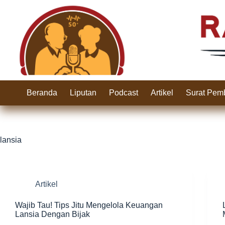
Skip
to
content
Beranda
Liputan
Podcast
Artikel
Surat Pem
lansia
Artikel
Wajib Tau! Tips Jitu Mengelola Keuangan
Lansia Dengan Bijak