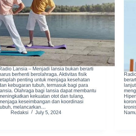
Radio Lansia – Menjadi lansia bukan berarti
harus berhenti berolahraga. Aktivitas fisik
Radio
tetaplah penting untuk menjaga kesehatan
berar
dan kebugaran tubuh, termasuk bagi para
lanju
lansia. Olahraga bagi lansia dapat membantu
mengi
meningkatkan kekuatan otot dan tulang,
Hiper
menjaga keseimbangan dan koordinasi
koron
tubuh, melancarkan…
kroni
Redaksi
July 5, 2024
Namu